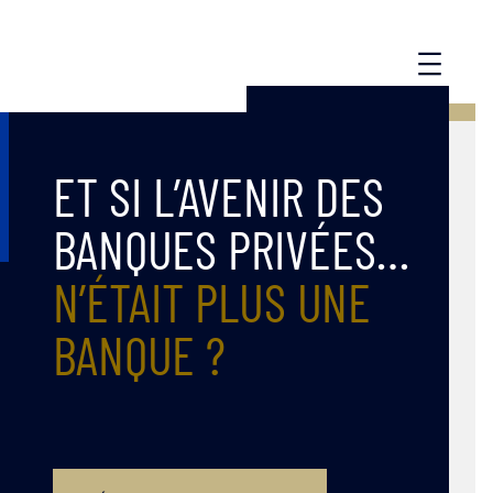
Aller
au
contenu
ET SI L’AVENIR DES
BANQUES PRIVÉES…
N’ÉTAIT PLUS UNE
BANQUE ?